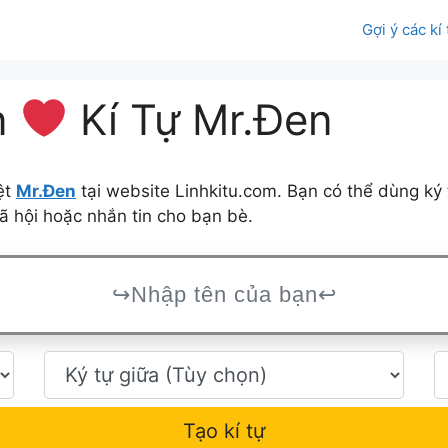
Gợi ý các kí
n
Kí Tự Mr.Đen
ệt
Mr.Đen
tại website Linhkitu.com. Bạn có thể dùng ký
 hội hoặc nhắn tin cho bạn bè.
Tạo kí tự