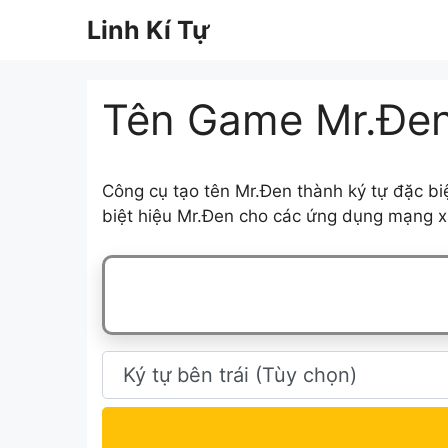
Chuyển
Linh Kí Tự
đến
nội
dung
Tên Game Mr.Đe
Công cụ tạo tên Mr.Đen thành ký tự đặc bi
biệt hiệu Mr.Đen cho các ứng dụng mạng xã