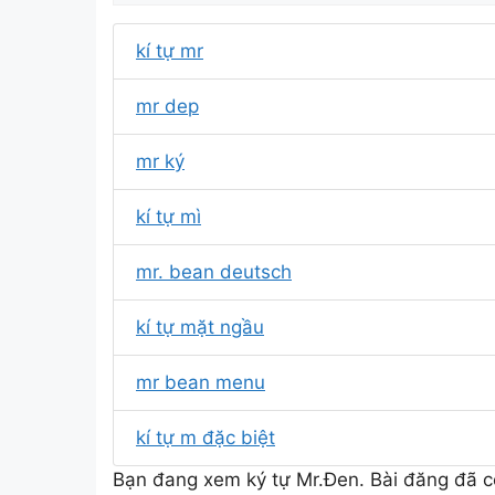
kí tự mr
mr dep
mr ký
kí tự mì
mr. bean deutsch
kí tự mặt ngầu
mr bean menu
kí tự m đặc biệt
Bạn đang xem ký tự Mr.Đen. Bài đăng đã c