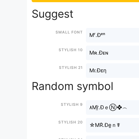
Suggest
Small font
Mʳ.Đᵉⁿ
Stylish 10
Mʀ.Đᴇɴ
Stylish 21
Mɾ.Đεη
Random symbol
Stylish 9
۸Mr̤̈.ĐｅⓃ❖︵
Stylish 20
☆MR͛.Đe̫ｎ☤