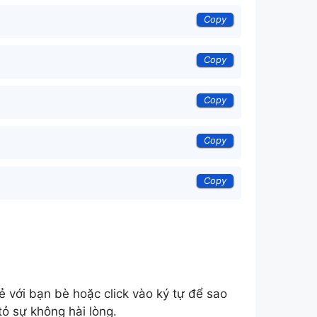
Copy
Copy
Copy
Copy
Copy
 với bạn bè hoặc click vào ký tự để sao
tỏ sự không hài lòng.