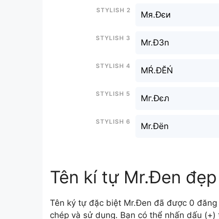
Stylish 2
Mя.Đєи
Stylish 3
Mr.Đ3n
Stylish 4
MŔ.ĐĔŃ
Stylish 5
Mг.Đєภ
Stylish 6
Mr.Đën
Tên kí tự Mr.Đen đẹp
Tên ký tự đặc biệt Mr.Đen đã được 0 đăng 
chép và sử dụng. Bạn có thể nhấn dấu (+) t