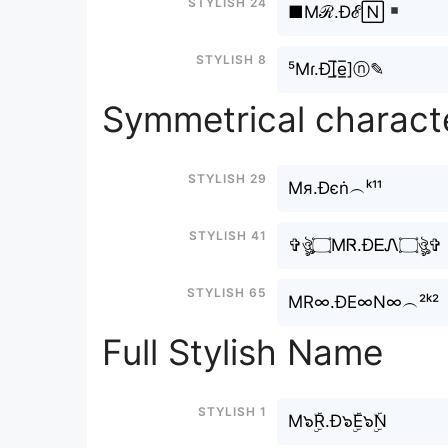
Stylish 24
■Mℛ.Đℰ🄽
Stylish 8
⁵Mɾ.Đ[̲̅e̲̅]ⓝ✎
Symmetrical charact
Stylish 29
Mя.Đєṅ︵ᵏ¹¹
Stylish 41
✞ঔৣ۝MᏒ.ĐᎬᏁ۝ঔৣ✞
Stylish 65
MR∞.ĐE∞N∞︵²ᵏ²
Full Stylish Name
Stylish 1
M๖ۣۜR.Đ๖ۣۜE๖ۣۜN