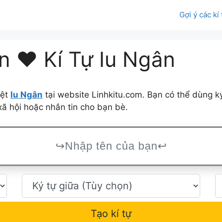
Gợi ý các kí
 ❤️ Kí Tự Iu Ngân
iệt
Iu Ngân
tại website Linhkitu.com. Bạn có thể dùng k
ã hội hoặc nhắn tin cho bạn bè.
Tạo kí tự