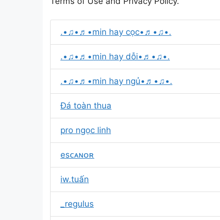
Terms of Use and Privacy Policy.
.•♫•♬•min hay cọc•♬•♫•.
.•♫•♬•min hay dỗi•♬•♫•.
.•♫•♬•min hay ngủ•♬•♫•.
Đá toàn thua
pro ngọc linh
esᴄᴀɴᴏʀ
iw.tuấn
_regulus