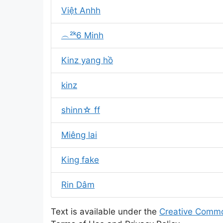
Việt Anhh
︵²ᵏ6 Minh
Kinz yang hồ
kinz
shinn☆ ff
Miêng lai
King fake
Rin Dâm
Text is available under the
Creative Commo