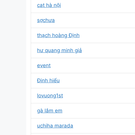
cat hà nội
sợchưa
thạch hoàng Định
hư quang minh giả
event
Đinh hiếu
lovuong1st
gà lắm em
uchiha marada