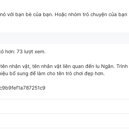
sẻ nó với bạn bè của bạn. Hoặc nhóm trò chuyện của bạn
ó hơn: 73 lượt xem.
 tên nhân vật, tên nhân vật liên quan đến Iu Ngân. Trình
iệu bổ sung để làm cho tên trò chơi đẹp hơn.
ac9b9fef1a787251c9