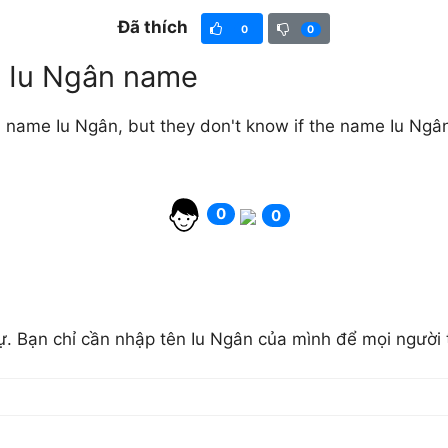
Đã thích
0
0
rl Iu Ngân name
 name Iu Ngân, but they don't know if the name Iu Ngân i
0
0
Tự. Bạn chỉ cần nhập tên Iu Ngân của mình để mọi người 