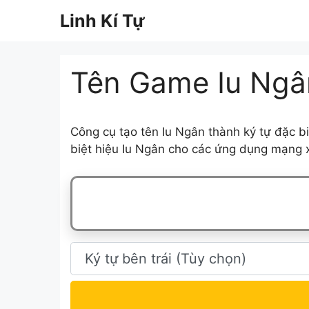
Chuyển
Linh Kí Tự
đến
nội
dung
Tên Game Iu Ngân
Công cụ tạo tên Iu Ngân thành ký tự đặc b
biệt hiệu Iu Ngân cho các ứng dụng mạng x