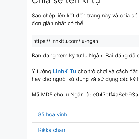
Chia sẻ tên kí tự
Sao chép liên kết đến trang này và chia 
đơn giản nhất có thể.
Bạn đang xem ký tự Iu Ngân. Bài đăng đã c
Ý tưởng
LinhKiTu
cho trò chơi và cách đặt
hay cho người sử dụng và sử dụng các ký h
Mã MD5 cho Iu Ngân là: e047eff4a6eb93
85 hoa vinh
Rikka chan