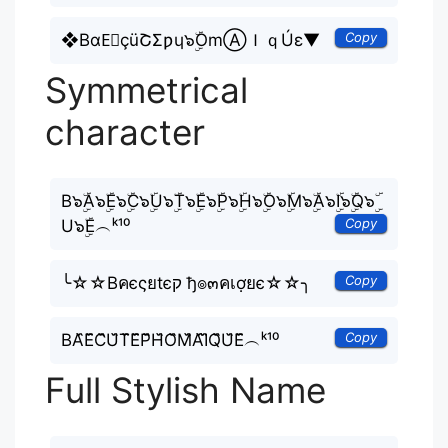
Copy
❖BɑE⃟çüՇΣƿɥ๖ۣۜOmⒶＩｑÚε▼
Symmetrical
character
B๖ۣۜA๖ۣۜE๖ۣۜC๖ۣۜU๖ۣۜT๖ۣۜE๖ۣۜP๖ۣۜH๖ۣۜO๖ۣۜM๖ۣۜA๖ۣۜI๖ۣۜQ๖ۣۜ
Copy
U๖ۣۜE︵ᵏ¹⁰
Copy
╰☆☆Bคєςยtєק ђ๏๓คเợยє☆☆╮
Copy
BA᷈E᷈C᷈U᷈T᷈E᷈P᷈H᷈O᷈M᷈A᷈I᷈Q᷈U᷈E᷈︵ᵏ¹⁰
Full Stylish Name