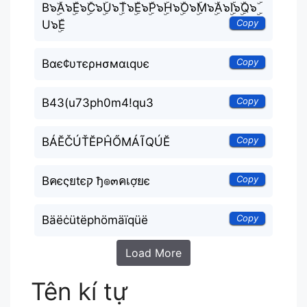
B๖ۣۜA๖ۣۜE๖ۣۜC๖ۣۜU๖ۣۜT๖ۣۜE๖ۣۜP๖ۣۜH๖ۣۜO๖ۣۜM๖ۣۜA๖ۣۜI๖ۣۜQ๖ۣۜ
Copy
U๖ۣۜE
Copy
Bαє¢υтєρнσмαιqυє
Copy
B43(u73ph0m4!qu3
Copy
BÁĔČÚŤĔPĤŐMÁĨQÚĔ
Copy
Bคєςยtєק ђ๏๓คเợยє
Copy
Bäëċütëphömäïqüë
Load More
Tên kí tự