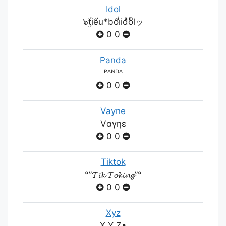
Idol
๖ۣۜtiểu*bốiͥidͣoͫlッ
0
0
Panda
ᴾᴬᴺᴰᴬ
0
0
Vayne
Vαγηε
0
0
Tiktok
°”𝓣𝓲𝓴 𝓣𝓸𝓴𝓲𝓷𝓰”°
0
0
Xyz
X Y Z•