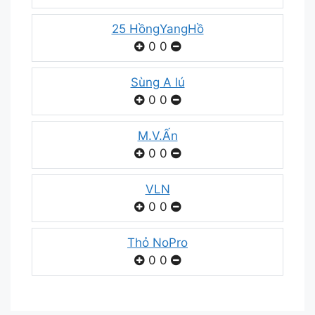
25 HồngYangHồ
0
0
Sùng A lú
0
0
M.V.Ấn
0
0
VLN
0
0
Thỏ NoPro
0
0