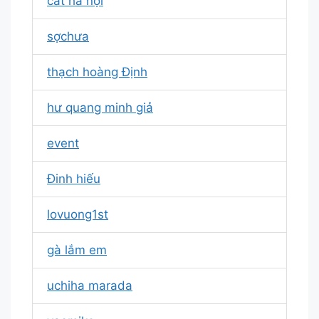
cat hà nội
sợchưa
thạch hoàng Định
hư quang minh giả
event
Đinh hiếu
lovuong1st
gà lắm em
uchiha marada