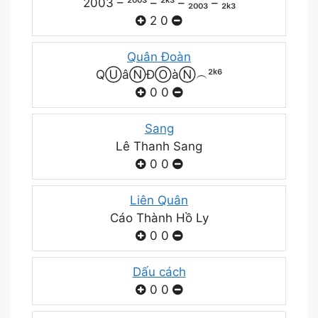
2003 – ²⁰⁰³ – ²ᵏ³ – ₂₀₀₃ – ₂ₖ₃
2
0
Quân Đoàn
QⓊâⓃĐⓄàⓃ︵²ᵏ⁶
0
0
Sang
Lê Thanh Sang
0
0
Liên Quân
Cáo Thành Hồ Ly
0
0
Dấu cách
0
0