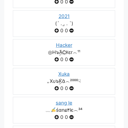
0
0
2021
(´ . .̫ . `)
0
0
Hacker
◎H๖ۣۜAC҉ꀘεr︵¹¹
0
0
Xuka
｡Xυ๖ۣۜKᾰ︵²⁰⁰⁰☟
0
0
sang le
﹏
śɑnɕ۴lє︵³⁴
0
0