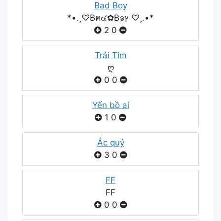
Bad Boy
*•.¸♡Bค๔✿B๏ץ ♡¸.•*
2
0
Trái Tim
ღ
0
0
Yến bồ ai
1
0
Ác quỷ
3
0
FF
FF
0
0