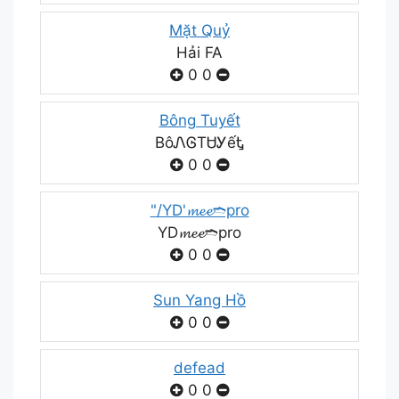
Mặt Quỷ
Hải FA
0
0
Bông Tuyết
BôᏁᎶTᏌᎩếᎿ
0
0
"/YD'𝓶𝓮𝓮➬pro
YD𝓶𝓮𝓮➬pro
0
0
Sun Yang Hồ
0
0
defead
0
0