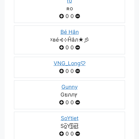
ro
ʀo
0
0
Bé Hân
☓вé⊰⊹Ĥâภ★彡
0
0
VNG_Long♡
0
0
Gunny
Gยภภץ
0
0
SoYtiet
So̲̅Yt̲̅i̲̅e̲̅t̲̅
0
0