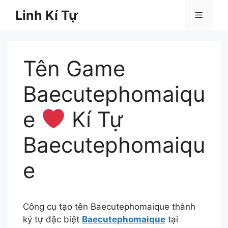
Chuyển
Linh Kí Tự
Menu
đến
nội
dung
Tên Game
Baecutephomaiqu
e
Kí Tự
Baecutephomaiqu
e
Công cụ tạo tên Baecutephomaique thành
ký tự đặc biệt
Baecutephomaique
tại