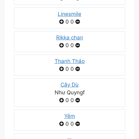
Linesmile
0
0
Rikka chan
0
0
Thanh Thảo
0
0
Cây Dù
Như Quyngf
0
0
Yêm
0
0