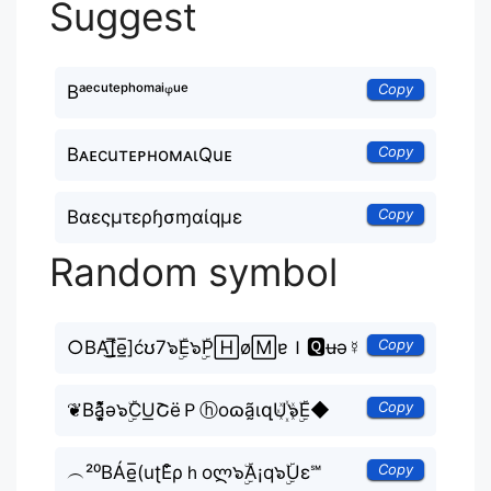
Suggest
Copy
Bᵃᵉᶜᵘᵗᵉᵖʰᵒᵐᵃⁱᵠᵘᵉ
Copy
BᴀᴇcuтᴇᴘнoмᴀιQuᴇ
Copy
Bαεςμτερɧσɱαίqμε
Random symbol
Copy
○BA͜͡[̲̅e̲̅]ćʊ7๖ۣۜE๖ۣۜP🄷ø🄼ɐＩ🆀ʉǝ☿
Copy
❦Ba̘̫͈̭͌͛͌̇̇̍ǝ๖ۣۜCU͟ՇëＰⓗoɷã̰ιզU꙰๖ۣۜE◆
Copy
︵²⁰BÁe̲̅(uʈE͒ρｈoლ๖ۣۜA¡q๖ۣۜUε℠