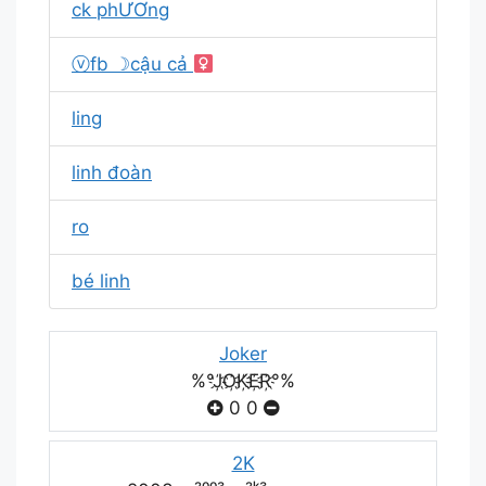
ck phƯƠng
ⓥfb ☽cậu cả
ling
linh đoàn
ro
bé linh
Joker
%°J҉O҉K҉E҉R҉°%
0
0
2K