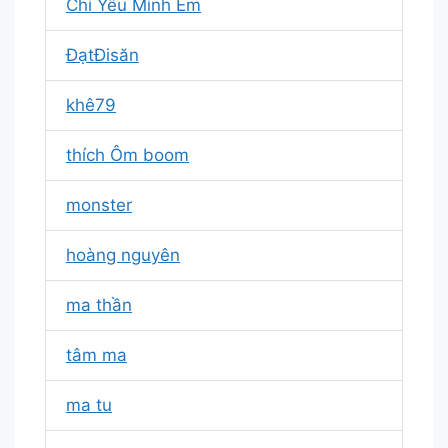
Chỉ Yêu Mình Em
ĐạtĐisăn
khê79
thích Ôm boom
monster
hoàng nguyên
ma thần
tâm ma
ma tu