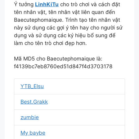
Ý tưởng
LinhKiTu
cho trò chơi và cách đặt
tên nhân vật, tên nhân vật liên quan đến
Baecutephomaique. Trình tạo tên nhân vật
này sử dụng các gợi ý tên hay cho người sử
dụng và sử dụng các ký hiệu bổ sung để
làm cho tên trò chơi đẹp hơn.
Mã MD5 cho Baecutephomaique là:
f4139bc7eb8760ed51d847f4d3703178
YTB_Elsu
Best.Grakk
zumbie
My baybe