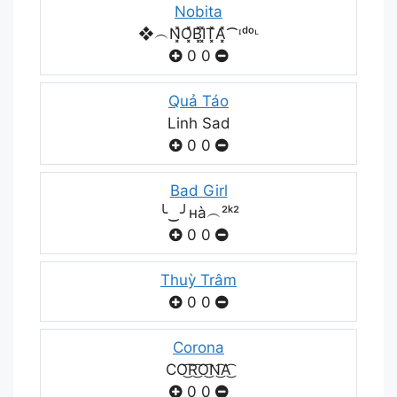
Nobita
❖︵N͓̽O͓̽B͓̽I͓̽T͓̽A͓̽⁀ᶦᵈᵒᶫ
0
0
Quả Táo
Linh Sad
0
0
Bad Girl
╰‿╯нà︵²ᵏ²
0
0
Thuỳ Trâm
0
0
Corona
CO͜͡R͜͡O͜͡N͜͡A͜͡
0
0