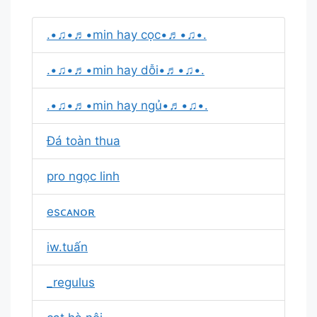
.•♫•♬•min hay cọc•♬•♫•.
.•♫•♬•min hay dỗi•♬•♫•.
.•♫•♬•min hay ngủ•♬•♫•.
Đá toàn thua
pro ngọc linh
esᴄᴀɴᴏʀ
iw.tuấn
_regulus