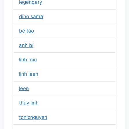
legendary
dino sama
bé táo
anh bí
linh miu
linh leen
leen
thùy linh
tonicnguyen