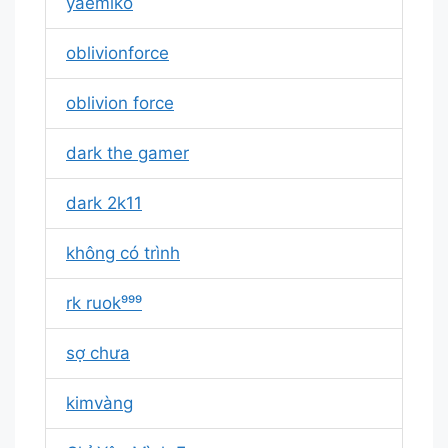
yaemiko
oblivionforce
oblivion force
dark the gamer
dark 2k11
không có trình
rk ruok⁹⁹⁹
sợ chưa
kimvàng