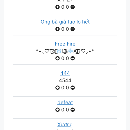
0
0
Ông bà già tao lo hết
0
0
Free Fire
*•.¸♡T͜͡ôI͜͡
L͜͡à
A͜͡I͜͡?♡¸.•*
0
0
444
4544
0
0
defeat
0
0
Xương